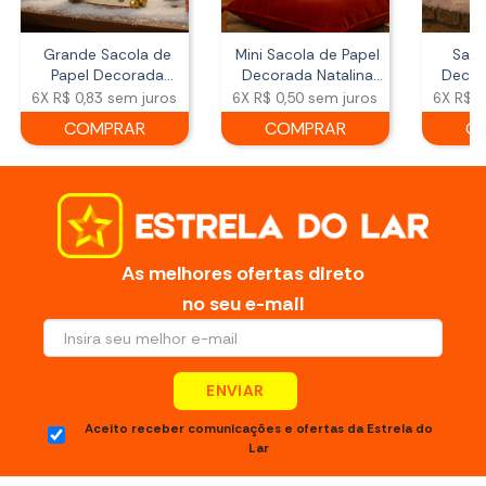
Grande Sacola de
Mini Sacola de Papel
Saco
Papel Decorada
Decorada Natalina
Decor
Natalina Rena e
Branca e Dourado
Bran
6X
R$ 0,83
sem juros
6X
R$ 0,50
sem juros
6X
R$ 0
Presentes 26x32cm
COMPRAR
COMPRAR
C
As melhores ofertas direto
no seu e-mail
ENVIAR
Aceito receber comunicações e ofertas da Estrela do
Lar