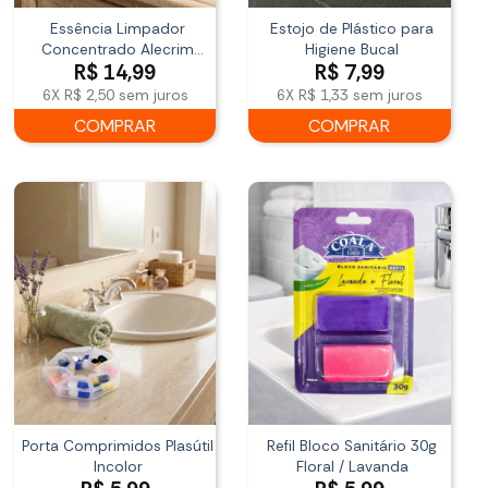
Essência Limpador
Estojo de Plástico para
Concentrado Alecrim
Higiene Bucal
R$
14,99
R$
7,99
120ml
6X
R$ 2,50
sem juros
6X
R$ 1,33
sem juros
COMPRAR
COMPRAR
Porta Comprimidos Plasútil
Refil Bloco Sanitário 30g
Incolor
Floral / Lavanda