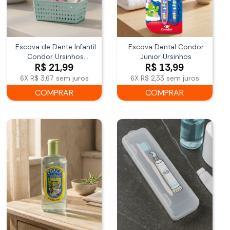
Escova de Dente Infantil
Escova Dental Condor
Condor Ursinhos
Junior Ursinhos
R$
21,99
R$
13,99
Carinhosos Leve 2
6X
R$ 3,67
sem juros
6X
R$ 2,33
sem juros
COMPRAR
COMPRAR