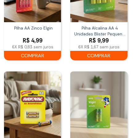
Pilha AA Zinco Elgin
Pilha Alcalina AA 4
Unidades Blister Pequena
R$
4,99
R$
9,99
Elgin
6X
R$ 0,83
sem juros
6X
R$ 1,67
sem juros
COMPRAR
COMPRAR