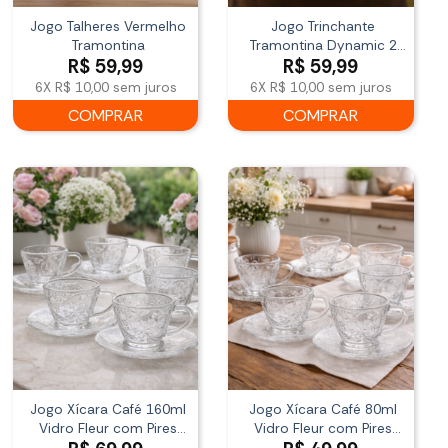
Jogo Talheres Vermelho
Jogo Trinchante
Tramontina
Tramontina Dynamic 2
R$
59,99
R$
59,99
Peças Aço Inox
6X
R$ 10,00
sem juros
6X
R$ 10,00
sem juros
COMPRAR
COMPRAR
Jogo Xícara Café 160ml
Jogo Xícara Café 80ml
Vidro Fleur com Pires
Vidro Fleur com Pires
Elegante
Elegante