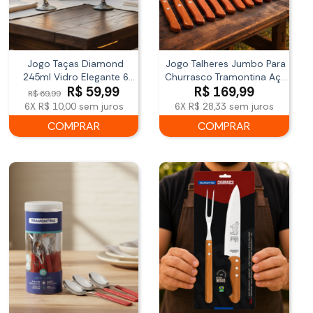
Jogo Taças Diamond
Jogo Talheres Jumbo Para
245ml Vidro Elegante 6
Churrasco Tramontina Aço
O
O
R$
59,99
R$
169,99
Peças
Inox Cabo Madeira 12
R$
69,99
preço
preço
Peças
6X
R$ 10,00
sem juros
6X
R$ 28,33
sem juros
original
atual
COMPRAR
COMPRAR
era:
é:
R$ 69,99.
R$ 59,99.