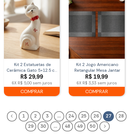
Kit 2 Estatuetas de
Kit 2 Jogo Americano
Cerâmica Gato 5×12.5 cm
Retangular Mesa Jantar
R$
29,99
R$
19,99
MK Estrela
6X
R$ 5,00
sem juros
6X
R$ 3,33
sem juros
COMPRAR
COMPRAR
1
2
3
…
24
25
26
27
28
29
30
…
48
49
50