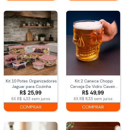
R$ 218,99.
R$ 129
Kit 10 Potes Organizadores
Kit 2 Caneca Chopp
Jaguar para Cozinha
Cerveja De Vidro Caveira
R$
25,99
R$
49,99
510ml Lyor
6X
R$ 4,33
sem juros
6X
R$ 8,33
sem juros
COMPRAR
COMPRAR