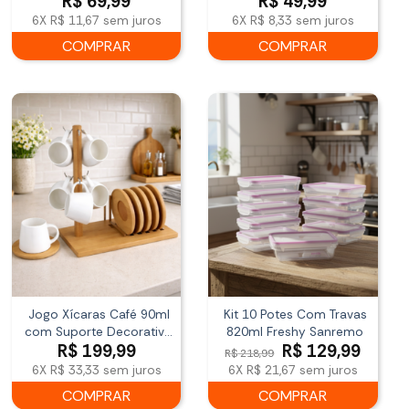
R$
69,99
R$
49,99
6X
R$ 11,67
sem juros
6X
R$ 8,33
sem juros
COMPRAR
COMPRAR
Jogo Xícaras Café 90ml
Kit 10 Potes Com Travas
com Suporte Decorativo
820ml Freshy Sanremo
O
O
R$
199,99
R$
129,99
Hauskraft
R$
218,99
preço
preço
6X
R$ 33,33
sem juros
6X
R$ 21,67
sem juros
original
atual
COMPRAR
COMPRAR
era:
é: