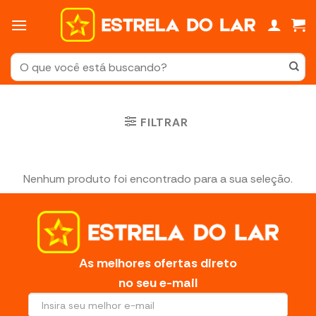
Skip
to
content
Pesquisar
por:
FILTRAR
Nenhum produto foi encontrado para a sua seleção.
As melhores ofertas direto
no seu e-mail