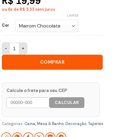
R$ 19,99
ou 6x de R$ 3,33
sem juros
LIMPAR
Cor
Tapete 40x60 Classic Antiderrapante e Lavável quantidade
COMPRAR
Calcule o frete para seu CEP
CALCULAR
Categorias:
Cama, Mesa & Banho
,
Decoração
,
Tapetes