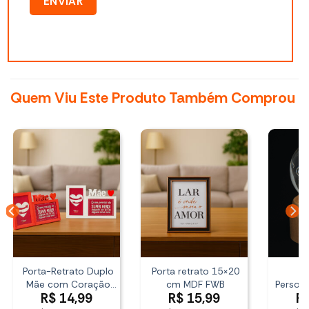
Quem Viu Este Produto Também Comprou
Porta-Retrato Duplo
Porta retrato 15×20
L
Mãe com Coração
cm MDF FWB
Persona
R$
14,99
R$
15,99
R
10×15 WellMix
Ball 3D