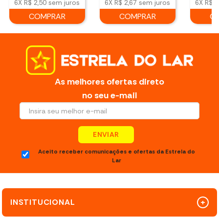
6X
R$ 2,50
sem juros
6X
R$ 2,67
sem juros
6X
R$ 8
COMPRAR
COMPRAR
C
As melhores ofertas direto
no seu e-mail
ENVIAR
Aceito receber comunicações e ofertas da Estrela do
Lar
INSTITUCIONAL