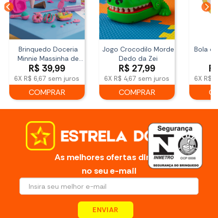
Brinquedo Doceria
Jogo Crocodilo Morde
Bola de
Minnie Massinha de
Dedo da Zei
R$
39,99
R$
27,99
R
Modelar Cotiplás
6X
R$ 6,67
sem juros
6X
R$ 4,67
sem juros
6X
R$ 3
COMPRAR
COMPRAR
C
As melhores ofertas direto
no seu e-mail
ENVIAR