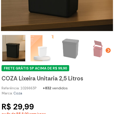
FRETE GRÁTIS SP ACIMA DE R$ 99,90
COZA Lixeira Unitaria 2,5 Litros
+832
vendidos
Referência: 1026663P
Marca:
Coza
R$ 29,99
ou 6x de R$ 5,00
sem juros