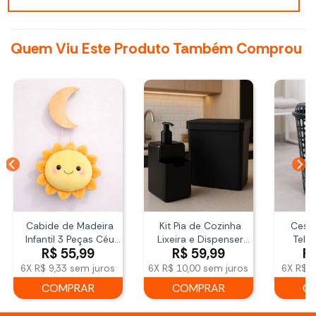
Quem Viu Este Produto Também Comprou
Cabide de Madeira
Kit Pia de Cozinha
Cest
Infantil 3 Peças Céu
Lixeira e Dispenser
Tela
R$
55,99
R$
59,99
R
Noturno Mai Home
Single Coza
Tamp
6X
R$ 9,33
sem juros
6X
R$ 10,00
sem juros
6X
R$ 4
COMPRAR
COMPRAR
C