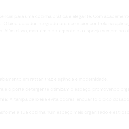
 e Esponja com Bico Dosador Rattan Preto
sencial para uma cozinha prática e elegante. Com acabament
. O bico dosador integrado oferece maior controle na aplica
Além disso, mantém o detergente e a esponja sempre ao alcan
inados:
bamento em rattan traz elegância e modernidade.
ira e o porta detergente otimizam o espaço, promovendo orga
mia:
A tampa da lixeira evita odores, enquanto o bico dosado
sforme a sua cozinha num espaço mais organizado e estiloso