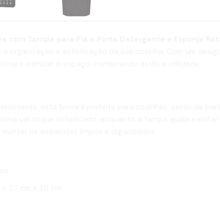
ira com Tampa para Pia e Porta Detergente e Esponja Rat
 a organização e sofisticação da sua cozinha. Com um design
 rotina e otimizar o espaço, combinando estilo e utilidade.
 para Pia Rattan – 5 Litros
resistente, esta lixeira é perfeita para cozinhas, casas de b
iona um toque sofisticado, enquanto a tampa ajuda a evitar
 manter os ambientes limpos e organizados.
ros
 x 17 cm x 20 cm