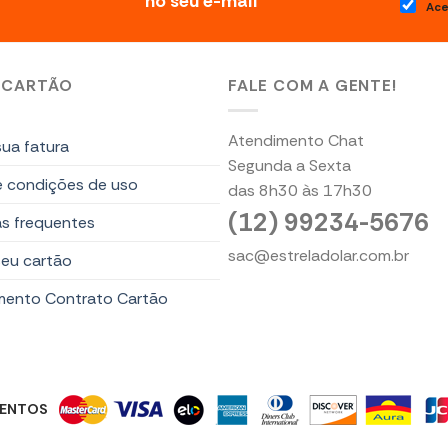
no seu e-mail
Ace
 CARTÃO
FALE COM A GENTE!
Atendimento Chat
ua fatura
Segunda a Sexta
e condições de uso
das 8h30 às 17h30
(12) 99234-5676
s frequentes
sac@estreladolar.com.br
seu cartão
mento Contrato Cartão
MENTOS