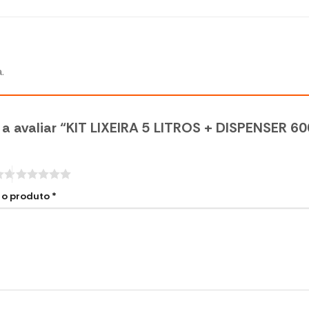
.
o a avaliar “KIT LIXEIRA 5 LITROS + DISPENSER 6
e o produto
*