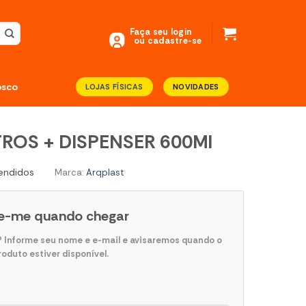
Faça seu login
ou cadastre-se
osco
LOJAS FÍSICAS
NOVIDADES
ITROS + DISPENSER 600Ml
endidos
Marca:
Arqplast
e-me quando chegar
r? Informe seu nome e e-mail e avisaremos quando o
roduto estiver disponível.