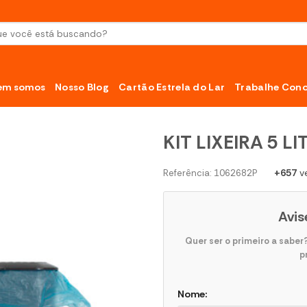
sar
em somos
Nosso Blog
Cartão Estrela do Lar
Trabalhe Con
KIT LIXEIRA 5 L
+657
v
Referência: 1062682P
Avis
Quer ser o primeiro a sabe
p
Nome: