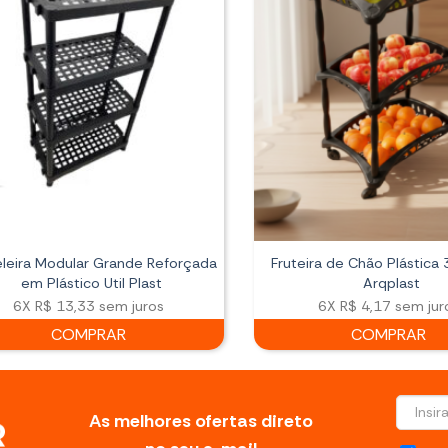
eleira Modular Grande Reforçada
Fruteira de Chão Plástica
em Plástico Util Plast
Arqplast
6X
R$ 13,33
sem juros
6X
R$ 4,17
sem jur
COMPRAR
COMPRAR
As melhores ofertas direto