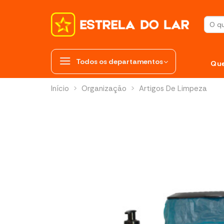
Skip
to
Pesqui
content
por:
Todos os departamentos
Qu
Início
>
Organização
>
Artigos De Limpeza