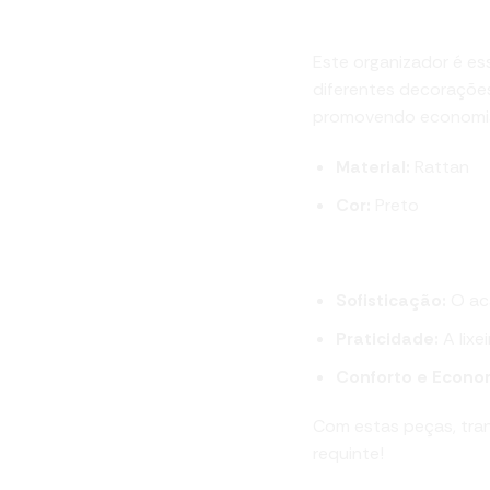
Porta Detergente
Este organizador é es
diferentes decorações
promovendo economia. 
Material:
Rattan
Cor:
Preto
Benefícios Comb
Sofisticação:
O aca
Praticidade:
A lixe
Conforto e Econo
Com estas peças, tran
requinte!