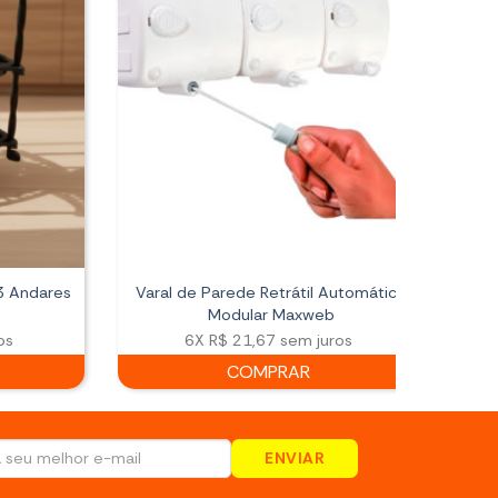
 3 Andares
Varal de Parede Retrátil Automático
Ces
Modular Maxweb
com 
os
6X
R$ 21,67
sem juros
COMPRAR
ENVIAR