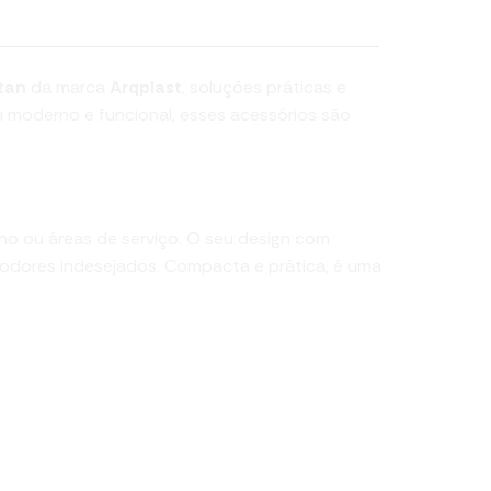
tan
da marca
Arqplast
, soluções práticas e
 moderno e funcional, esses acessórios são
anho ou áreas de serviço. O seu design com
 odores indesejados. Compacta e prática, é uma