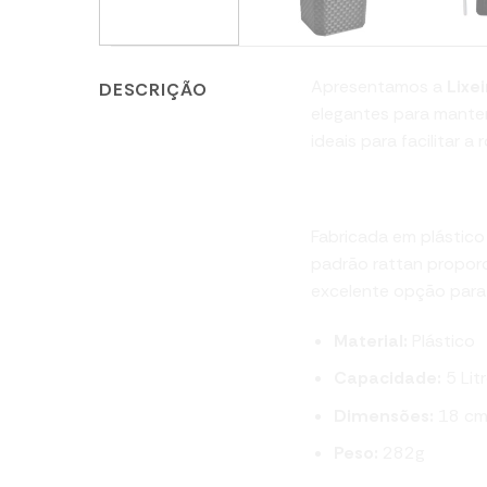
Apresentamos a
Lixe
DESCRIÇÃO
elegantes para manter
ideais para facilitar a
Lixeira com Tampa
Fabricada em plástico 
padrão rattan proporc
excelente opção para
Material:
Plástico
Capacidade:
5 Lit
Dimensões:
18 cm
Peso:
282g