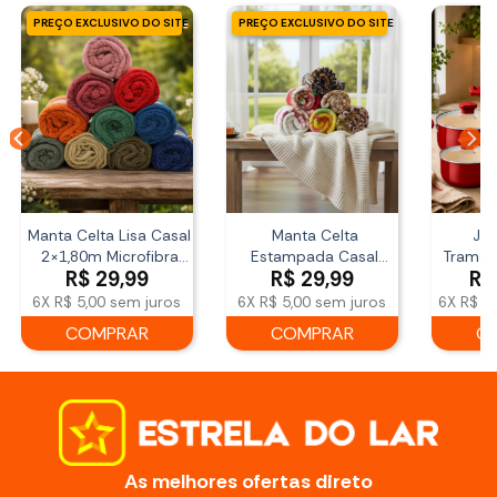
PREÇO EXCLUSIVO DO SITE
PREÇO EXCLUSIVO DO SITE
Manta Celta Lisa Casal
Manta Celta
Jog
2×1,80m Microfibra
Estampada Casal
Tramon
R$
29,99
R$
29,99
R$
Sortida
180x200cm Corttex
Conforto
6X
R$ 5,00
sem juros
6X
R$ 5,00
sem juros
6X
R$ 6
COMPRAR
COMPRAR
C
As melhores ofertas direto