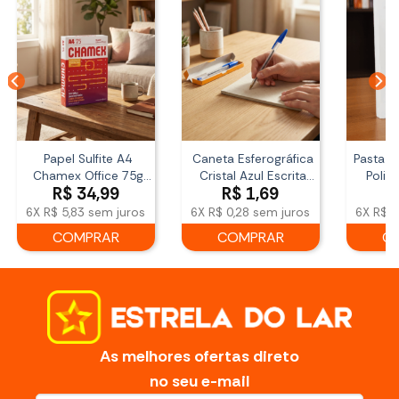
Papel Sulfite A4
Caneta Esferográfica
Pasta 
Chamex Office 75g
Cristal Azul Escrita
Polip
R$
34,99
R$
1,69
R
500 Folhas Branco
Média BIC
6X
R$ 5,83
sem juros
6X
R$ 0,28
sem juros
6X
R$ 1
COMPRAR
COMPRAR
C
As melhores ofertas direto
no seu e-mail