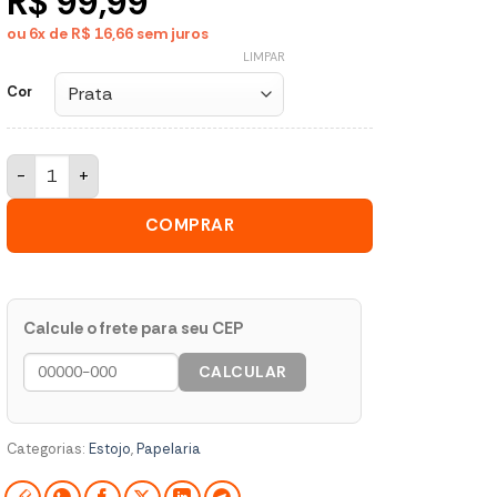
R$ 99,99
ou 6x de R$ 16,66
sem juros
LIMPAR
Cor
Estojo Box Stitch Disney Prata para Material Escolar quantidad
COMPRAR
Calcule o frete para seu CEP
CALCULAR
Categorias:
Estojo
,
Papelaria