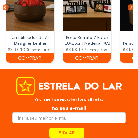
Umidificador de Ar
Porta Retrato 2 Fotos
L
Designer Lenhar
10x15cm Madeira FWB
Persona
Acesa 300ml
Ball 3D
6X
R$ 10,00
sem juros
6X
R$ 1,67
sem juros
6X
R$ 8
COMPRAR
COMPRAR
C
As melhores ofertas direto
no seu e-mail
ENVIAR