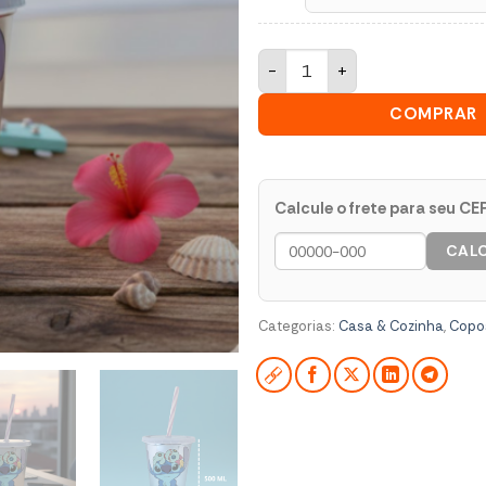
Copo Stitch 500ml com Canudo
COMPRAR
Calcule o frete para seu CE
CAL
Categorias:
Casa & Cozinha
,
Copo