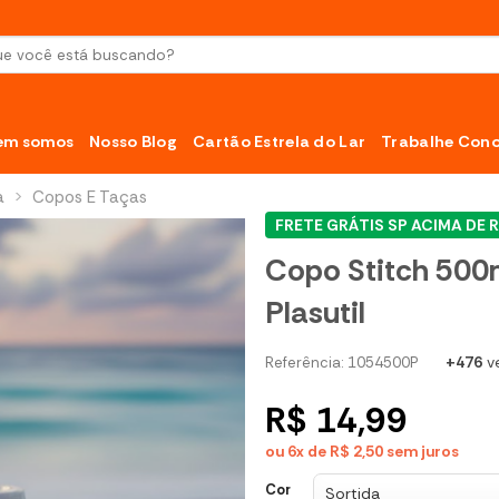
sar
em somos
Nosso Blog
Cartão Estrela do Lar
Trabalhe Con
a
>
Copos E Taças
FRETE GRÁTIS SP ACIMA DE R
Copo Stitch 500
Plasutil
+476
v
Referência: 1054500P
R$ 14,99
ou 6x de R$ 2,50
sem juros
Cor