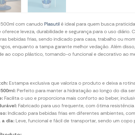
y 500ml com canudo
Plasutil
é ideal para quem busca praticida
le oferece leveza, durabilidade e segurança para o uso diário
ras bebidas frias, sendo indicado para casa, trabalho ou momen
ngos, enquanto a tampa garante melhor vedação. Além disso, 
de ao copo plástico, tornando-o funcional e decorativo ao 
tch:
Estampa exclusiva que valoriza o produto e deixa a rotina
 500ml:
Perfeito para manter a hidratação ao longo do dia s
e:
Facilita o uso e proporciona mais conforto ao beber, inclu
durável:
Fabricado para uso frequente, com ótima resistência e
so:
Indicado para bebidas frias em diferentes ambientes, como
 a dia:
Leve, funcional e fácil de transportar, sendo um copo p
Produto: