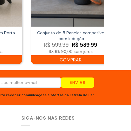
m Porta
Conjunto de 5 Panelas compatível
Gar
u
com Indução
O
O
R$
599,99
R$
539,99
preço
preço
os
6X
R$ 90,00
sem juros
original
atual
COMPRAR
era:
é:
R$ 599,99.
R$ 539,99.
ENVIAR
ito receber comunicações e ofertas da Estrela do Lar
SIGA-NOS NAS REDES