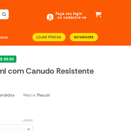
Faça seu login
ou cadastre-se
osco
LOJAS FÍSICAS
NOVIDADES
$ 99,90
ml com Canudo Resistente
endidos
Marca:
Plasutil
LIMPAR