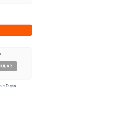
 Resistente Plasutil quantidade
P
CULAR
s e Taças