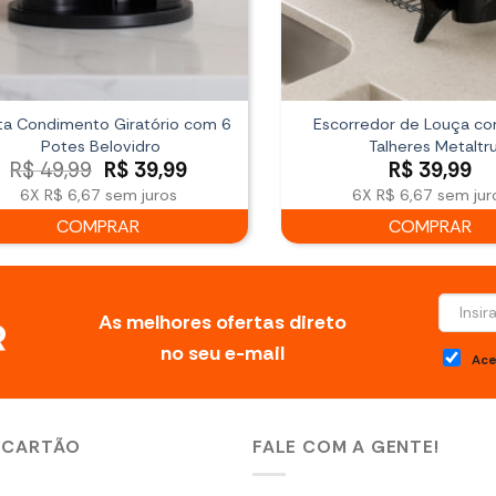
ta Condimento Giratório com 6
Escorredor de Louça co
Potes Belovidro
Talheres Metaltr
O
O
R$
49,99
R$
39,99
R$
39,99
preço
preço
6X
R$ 6,67
sem juros
6X
R$ 6,67
sem jur
original
atual
COMPRAR
COMPRAR
era:
é:
R$ 49,99.
R$ 39,99.
As melhores ofertas direto
no seu e-mail
Ace
 CARTÃO
FALE COM A GENTE!