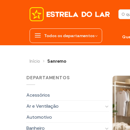
Skip
to
Pesqui
content
por:
Todos os departamentos
Qu
Início
>
Sanremo
DEPARTAMENTOS
Acessórios
Ar e Ventilação
Automotivo
Banheiro