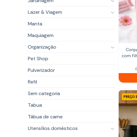
Jardinagem
Lazer & Viagem
Manta
Maquiagem
Organização
Conju
com Fi
Pet Shop
Pulverizador
Refil
Sem categoria
PREÇO 
Tabua
Tábua de carne
Utensílios domésticos