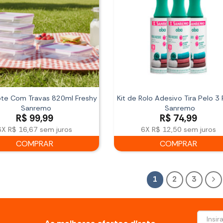
Pote Com Travas 820ml Freshy
Kit de Rolo Adesivo Tira Pelo 3
Sanremo
Sanremo
R$
99,99
R$
74,99
6X
R$ 16,67
sem juros
6X
R$ 12,50
sem juros
COMPRAR
COMPRAR
1
2
3