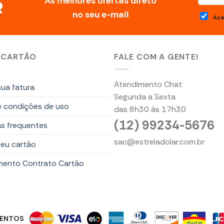
As melhores ofertas direto
no seu e-mail
Ace
 CARTÃO
FALE COM A GENTE!
Atendimento Chat
ua fatura
Segunda a Sexta
e condições de uso
das 8h30 às 17h30
(12) 99234-5676
s frequentes
sac@estreladolar.com.br
seu cartão
mento Contrato Cartão
MENTOS