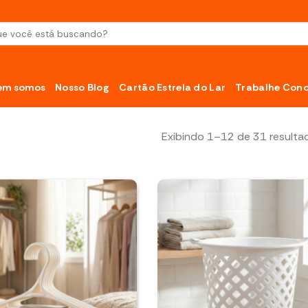
sar
em somos
Nosso Blog
Cartão Estrela do Lar
Trabalhe Con
Exibindo 1–12 de 31 resulta