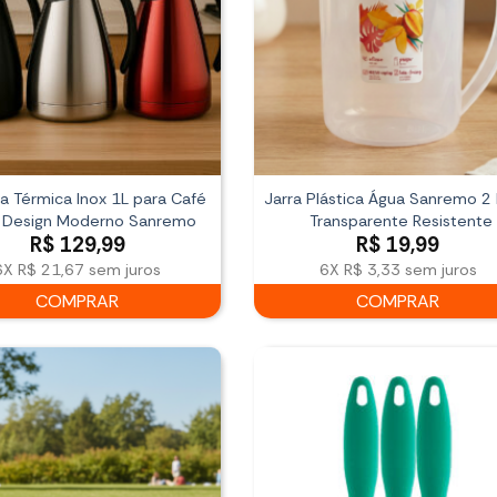
a Térmica Inox 1L para Café
Jarra Plástica Água Sanremo 2 
Design Moderno Sanremo
Transparente Resistente
R$
129,99
R$
19,99
6X
R$ 21,67
sem juros
6X
R$ 3,33
sem juros
COMPRAR
COMPRAR