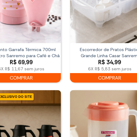
nto Garrafa Térmica 700ml
Escorredor de Pratos Plásti
ltro Sanremo para Café e Chá
Grande Linha Casar Sanre
R$
69,99
R$
34,99
6X
R$ 11,67
sem juros
6X
R$ 5,83
sem juros
COMPRAR
COMPRAR
EXCLUSIVO DO SITE