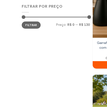
FILTRAR POR PREÇO
Preço
Preço
Preço:
R$ 0
—
R$ 130
FILTRAR
mínimo
máximo
Garraf
com 