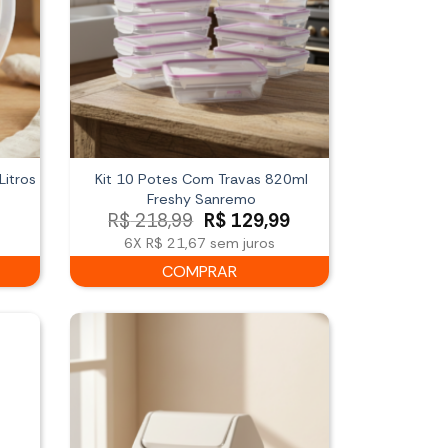
Litros
Kit 10 Potes Com Travas 820ml
Freshy Sanremo
O
O
R$
218,99
R$
129,99
preço
preço
6X
R$ 21,67
sem juros
original
atual
COMPRAR
era:
é:
R$ 218,99.
R$ 129,99.