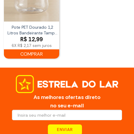
Pote PET Dourado 1,2
Litros Bandeirante Tampa
R$
12,99
Metalizada
6X
R$ 2,17
sem juros
COMPRAR
As melhores ofertas direto
no seu e-mail
ENVIAR